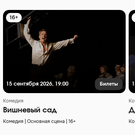
16+
Билеты
15 сентября 2026, 19:00
1
Комедия
Ко
Вишневый сад
Д
Комедия | Основная сцена | 16+
Ко