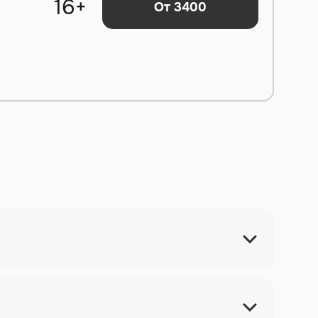
16+
От 3400