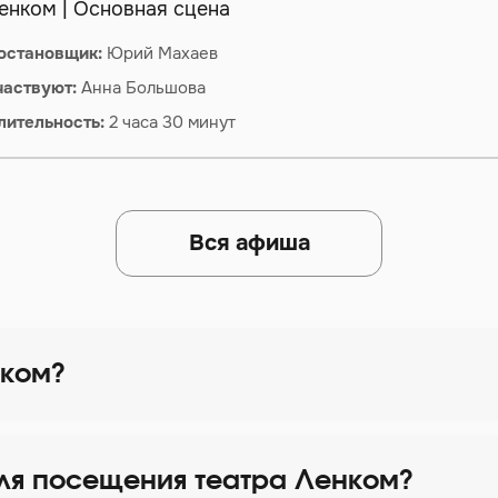
енком | Основная сцена
остановщик:
Юрий Махаев
частвуют:
Анна Большова
лительность:
2 часа 30 минут
Вся афиша
нком?
ля посещения театра Ленком?