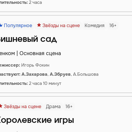
лительность:
2 часа
Популярное
Звёзды на сцене
Комедия
16+
Вишневый сад
енком | Основная сцена
ежиссер:
Игорь Фокин
частвуют:
А.
Захарова
,
А.
Збруев
, А.Большова
лительность:
2 часа 10 минут
Звёзды на сцене
Драма
16+
Королевские игры