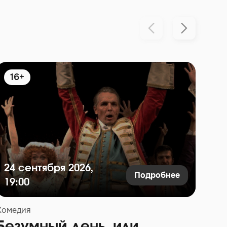
16+
1
24 сентября 2026,
22
Подробнее
19:00
19
Комедия
Коме