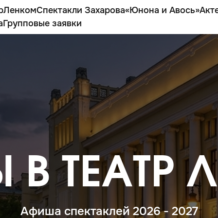
р
Ленком
Спектакли Захарова
«Юнона и Авось»
Акт
а
Групповые заявки
 В ТЕАТР
Афиша спектаклей 2026 - 2027