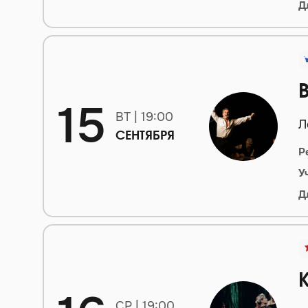
Д
15
ВТ | 19:00
Л
СЕНТЯБРЯ
Р
У
Д
СР | 19:00