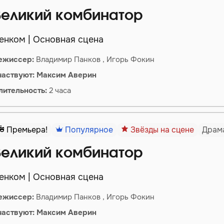
Великий комбинатор
енком | Основная сцена
ежиссер:
Владимир Панков , Игорь Фокин
частвуют:
Максим
Аверин
лительность:
2 часа
Премьера!
Популярное
Звёзды на сцене
Драм
Великий комбинатор
енком | Основная сцена
ежиссер:
Владимир Панков , Игорь Фокин
частвуют:
Максим
Аверин