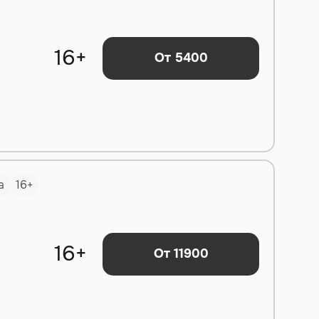
16+
От 5400
а
16+
16+
От 11900