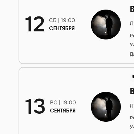
12
СБ | 19:00
Л
СЕНТЯБРЯ
Р
У
Д
13
ВС | 19:00
Л
СЕНТЯБРЯ
Р
У