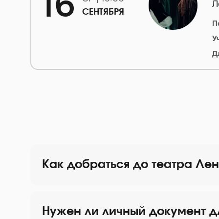
16
Л
СЕНТЯБРЯ
П
У
Д
Как добраться до театра Ле
Нужен ли личный документ д