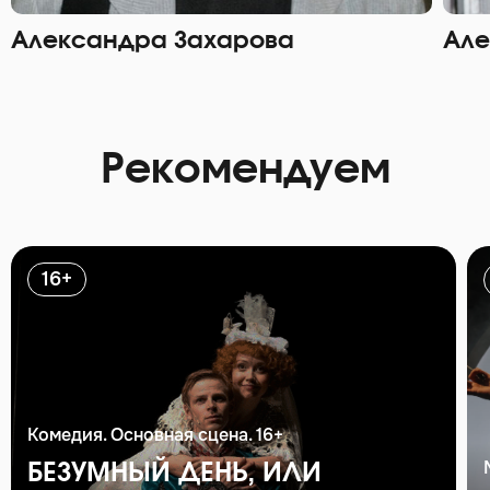
Александра Захарова
Але
Рекомендуем
16+
Комедия. Основная сцена. 16+
БЕЗУМНЫЙ ДЕНЬ, ИЛИ