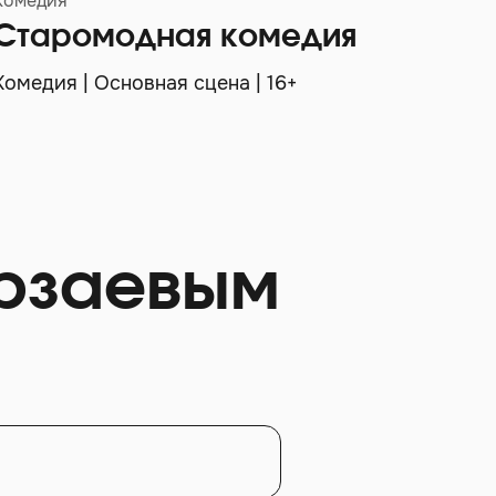
Комедия
Драм
Старомодная комедия
Бе
Комедия | Основная сцена | 16+
Драм
рзаевым