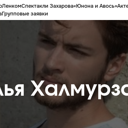
р
Ленком
Спектакли Захарова
«Юнона и Авось»
Акт
а
Групповые заявки
лья Халмурз