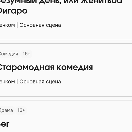
Безумный день, или Женитьба
Фигаро
енком | Основная сцена
Комедия
16+
Старомодная комедия
енком | Основная сцена
Драма
16+
Бег