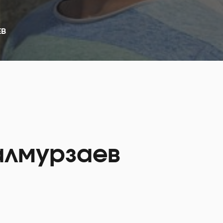
ЕВ
алмурзаев