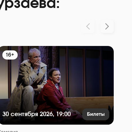
урзаева:
16+
1
Билеты
30 сентября 2026, 19:00
17