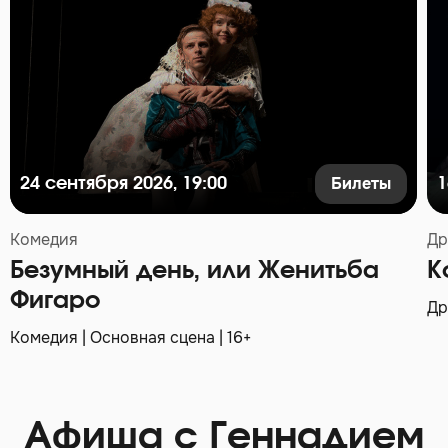
Билеты
24 сентября 2026, 19:00
1
Комедия
Др
Безумный день, или Женитьба
К
Фигаро
Др
Комедия | Основная сцена | 16+
Афиша с Геннадием