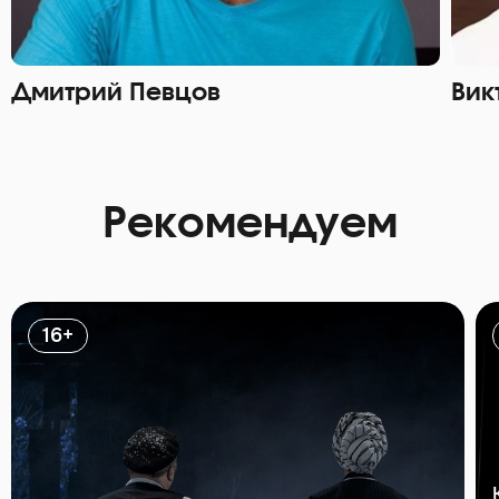
Дмитрий Певцов
Вик
Рекомендуем
16+