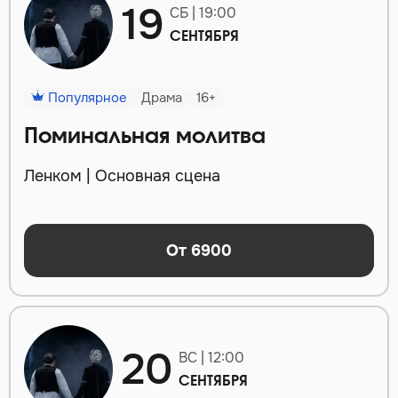
19
СБ | 19:00
СЕНТЯБРЯ
Популярное
Драма
16+
Поминальная молитва
Ленком | Основная сцена
От 6900
20
ВС | 12:00
СЕНТЯБРЯ