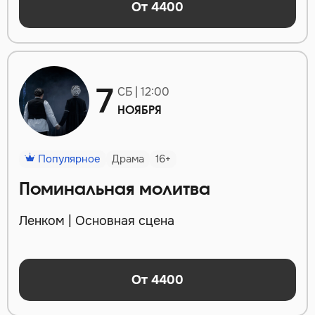
От 4400
7
СБ | 12:00
НОЯБРЯ
Популярное
Драма
16+
Поминальная молитва
Ленком | Основная сцена
От 4400