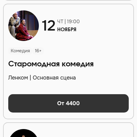
12
ЧТ | 19:00
НОЯБРЯ
Комедия
16+
Старомодная комедия
Ленком | Основная сцена
От 4400