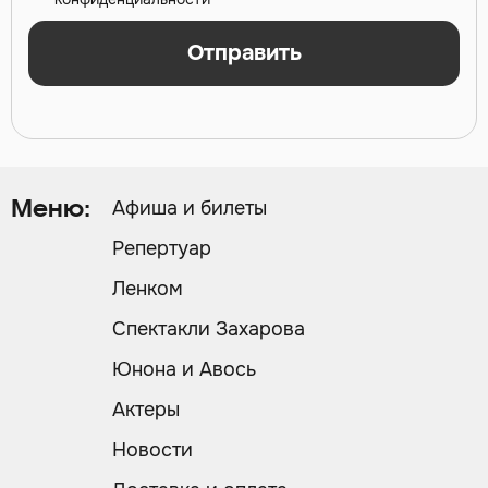
Отправить
Афиша и билеты
Меню:
Репертуар
Ленком
Спектакли Захарова
Юнона и Авось
Актеры
Новости