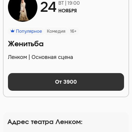
24
ВТ | 19:00
НОЯБРЯ
Популярное
Комедия
16+
Женитьба
Ленком | Основная сцена
От 3900
Адрес театра Ленком: