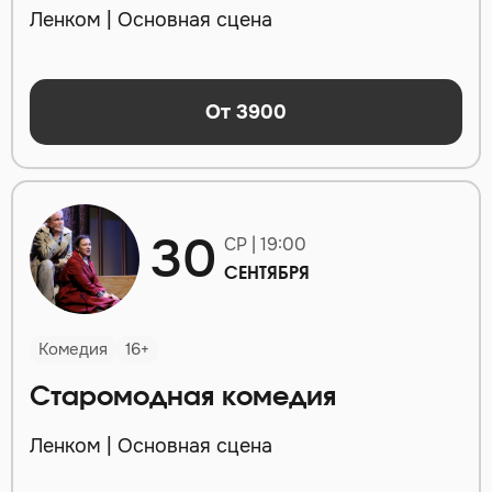
Ленком | Основная сцена
От 3900
30
СР | 19:00
СЕНТЯБРЯ
Комедия
16+
Старомодная комедия
Ленком | Основная сцена