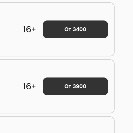
16+
От 3400
16+
От 3900