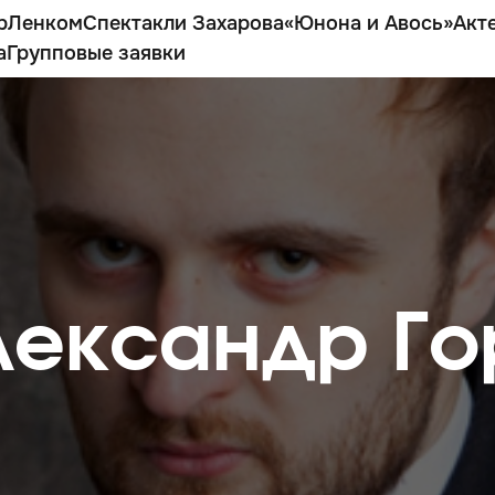
р
Ленком
Спектакли Захарова
«Юнона и Авось»
Акт
а
Групповые заявки
лександр Го