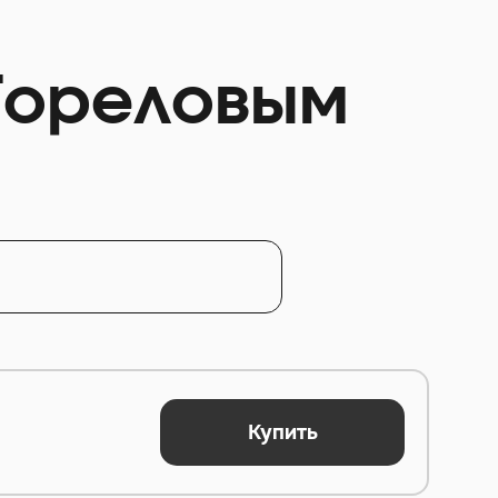
Гореловым
Купить