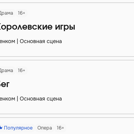
Драма
16+
Королевские игры
енком | Основная сцена
Драма
16+
Бег
енком | Основная сцена
Популярное
Опера
16+