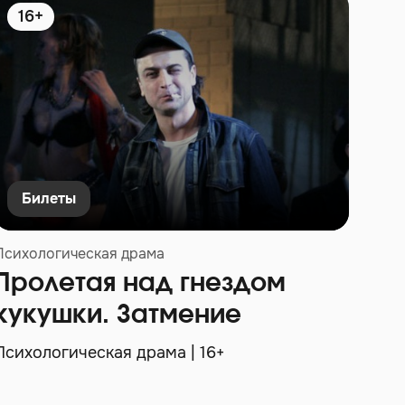
16+
1
Билеты
8 
Психологическая драма
Траг
Пролетая над гнездом
Шу
кукушки. Затмение
Траг
Психологическая драма | 16+