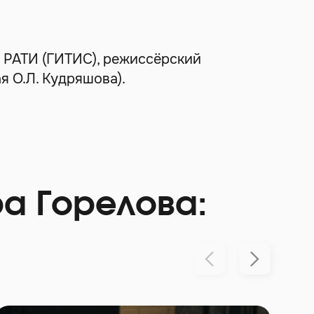
л РАТИ (ГИТИС), режиссёрский
я О.Л. Кудряшова).
а Горелова: