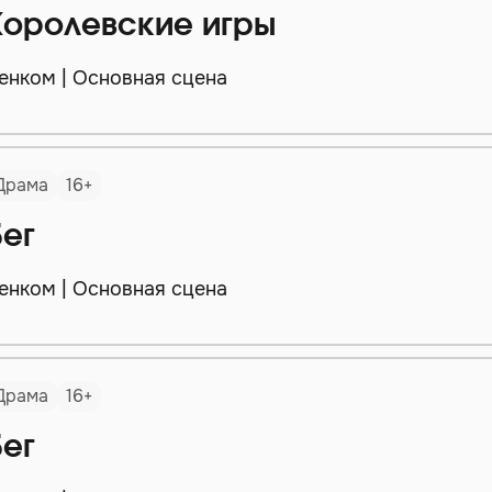
Королевские игры
енком | Основная сцена
Драма
16+
Бег
енком | Основная сцена
Драма
16+
Бег