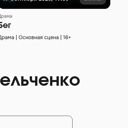
Драма
Мюзи
Бег
Ма
Драма | Основная сцена | 16+
Мюзи
ельченко