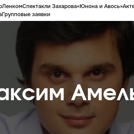
р
Ленком
Спектакли Захарова
«Юнона и Авось»
Акт
а
Групповые заявки
аксим Амел