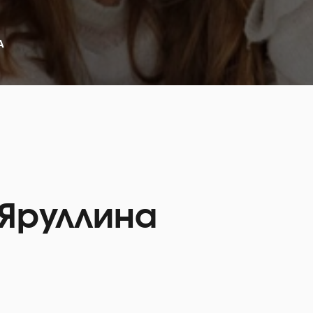
А
Яруллина