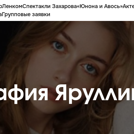
р
Ленком
Спектакли Захарова
«Юнона и Авось»
Акт
а
Групповые заявки
афия Ярулли