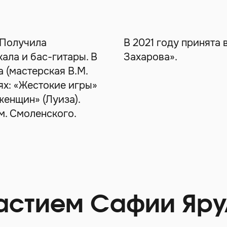
. Получила
В 2021 году принята 
ала и бас-гитары. В
Захарова».
а (мастерская В.М.
ях: «Жестокие игры»
женщин» (Луиза).
м. Смоленского.
астием Сафии Яру