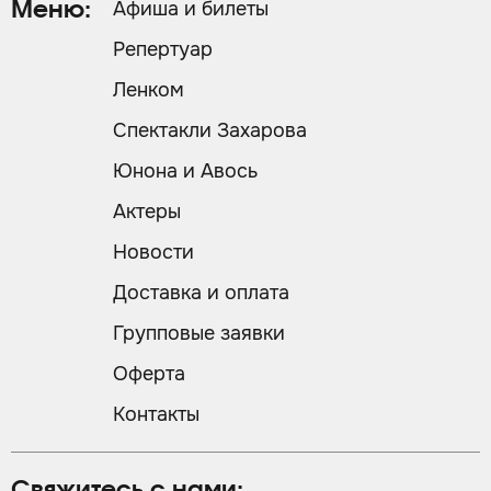
Афиша и билеты
Меню:
Репертуар
Ленком
Спектакли Захарова
Юнона и Авось
Актеры
Новости
Доставка и оплата
Групповые заявки
Оферта
Контакты
Свяжитесь с нами: