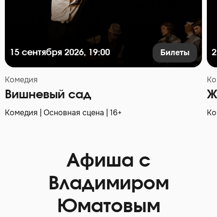
Билеты
15 сентября 2026, 19:00
2
Комедия
Ко
Вишневый сад
Ж
Комедия | Основная сцена | 16+
Ко
Афиша с
Владимиром
Юматовым