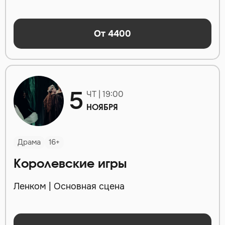
От 4400
5
ЧТ | 19:00
НОЯБРЯ
Драма
16+
Королевские игры
Ленком | Основная сцена