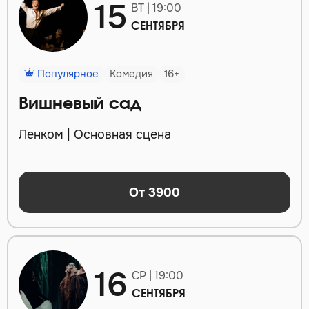
15
ВТ | 19:00
СЕНТЯБРЯ
Популярное
Комедия
16+
Вишневый сад
Ленком | Основная сцена
От 3900
16
СР | 19:00
СЕНТЯБРЯ