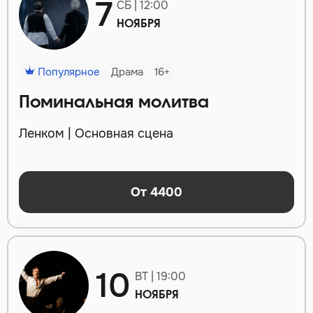
7
СБ | 12:00
НОЯБРЯ
Популярное
Драма
16+
Поминальная молитва
Ленком | Основная сцена
От 4400
10
ВТ | 19:00
НОЯБРЯ