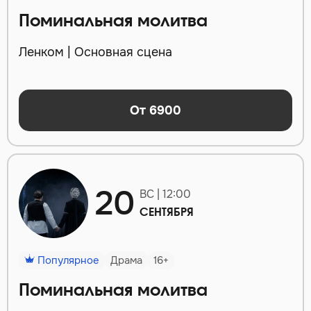
Поминальная молитва
Ленком | Основная сцена
От 6900
20
ВС | 12:00
СЕНТЯБРЯ
Популярное
Драма
16+
Поминальная молитва