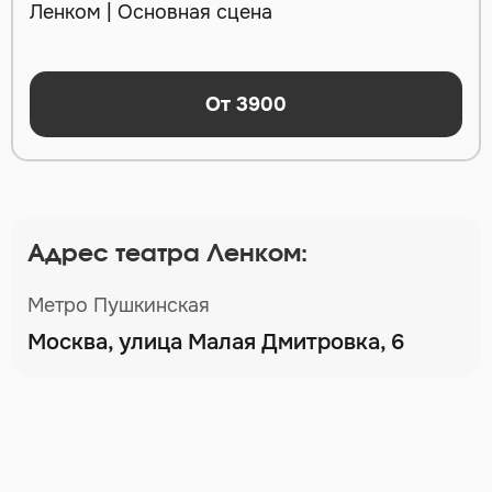
Ленком | Основная сцена
От 3900
Адрес театра Ленком:
Метро Пушкинская
Москва, улица Малая Дмитровка, 6