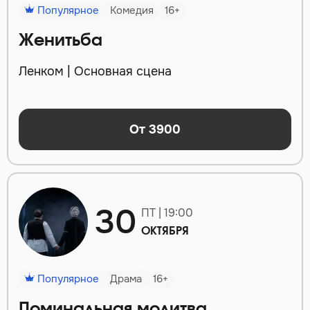
Популярное
Комедия
16+
Женитьба
Ленком | Основная сцена
От 3900
30
ПТ | 19:00
ОКТЯБРЯ
Популярное
Драма
16+
Поминальная молитва