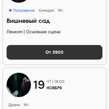
Популярное
Комедия
16+
Вишневый сад
Ленком | Основная сцена
От 3900
19
ЧТ | 19:00
НОЯБРЯ
Драма
16+